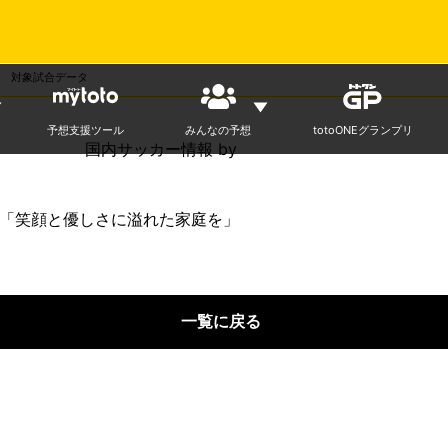
ニュース
対象試合データ
予想支援ツール
みんなの予想
totoONEグランプリ
国内
サッカー情報 by
告「笑顔と優しさに溢れた家庭を」
一覧に戻る