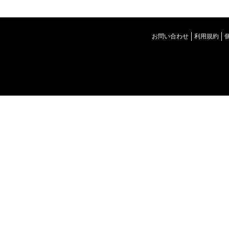
お問い合わせ
利用規約