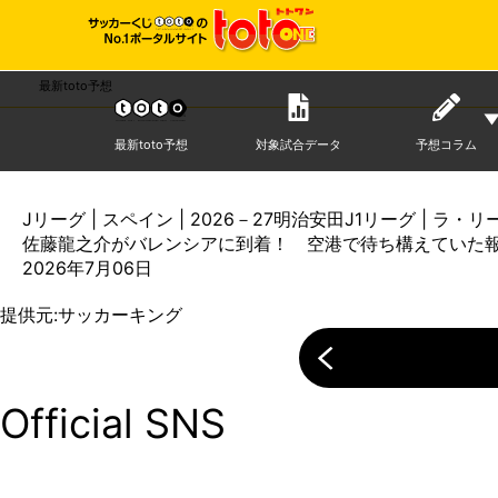
トップ
ニュース一覧
最新toto予想
ニュース
最新toto予想
対象試合データ
予想コラム
Jリーグ | スペイン | 2026－27明治安田J1リーグ | ラ・
佐藤龍之介がバレンシアに到着！ 空港で待ち構えていた
2026年7月06日
提供元:
サッカーキング
Official SNS