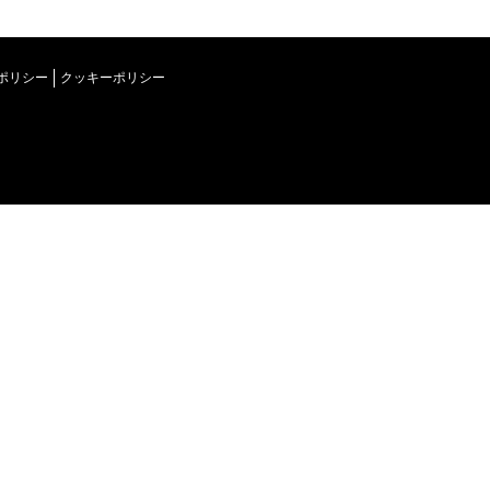
ポリシー
クッキーポリシー