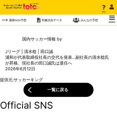
ニュース
トップ
FAQ
FAQ
ニュース一覧
最新toto予想
最新toto予想
対象試合データ
対象試合データ
みんなの予想
みんなの予想
ニュース
国内
サッカー情報 by
Jリーグ | 清水稔 | 田口誠
浦和が代表取締役社長の交代を発表…副社長の清水稔氏
が昇格、現社長の田口誠氏は退任へ
2026年6月12日
提供元:
サッカーキング
一覧に戻る
Official SNS