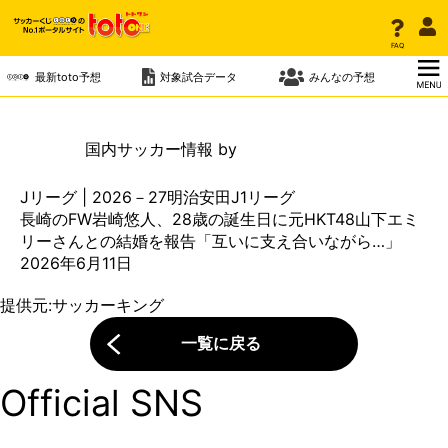
ニュース
トップ
FAQ
FAQ
ニュース一覧
最新toto予想
最新toto予想
対象試合データ
対象試合データ
みんなの予想
みんなの予想
ニュース
国内
サッカー情報 by
Jリーグ | 2026－27明治安田J1リーグ
長崎のFW岩崎悠人、28歳の誕生日に元HKT48山下エミ
リーさんとの結婚を報告「互いに支え合いながら…」
2026年6月11日
提供元:
サッカーキング
一覧に戻る
Official SNS