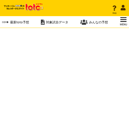
FAQ
最新toto予想
対象試合データ
みんなの予想