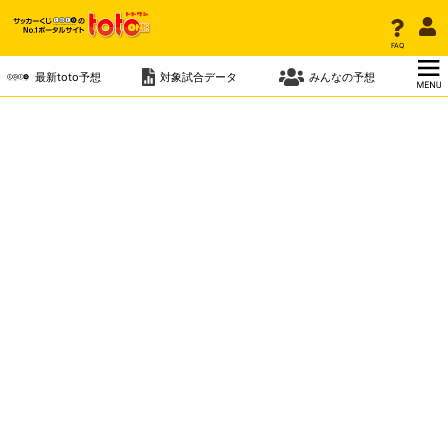
FAQ
最新toto予想
対象試合データ
みんなの予想