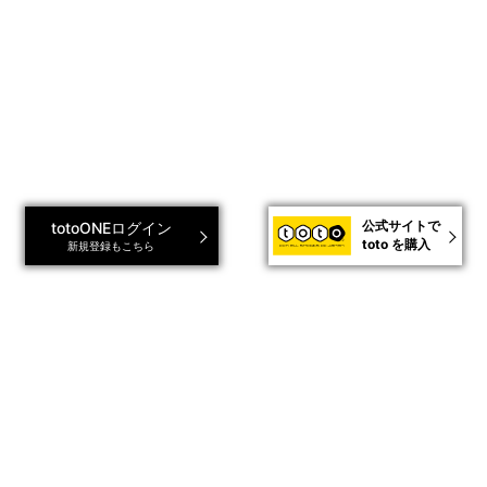
公式サイトで
totoONEログイン
toto を購入
新規登録もこちら
お問い合わせ
利用規約
個人情報保護方針
情報セキュリティ方針
データの収集と利用について
メディアポリシー
クッキーポリシー
totoONEウェブにおける予想情報の提供は
株式会社ライブドアが実施しているものです
© livedoor Co.,Ltd. All Rights Reserved.