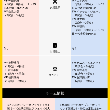
MF 仲山獅恩
MF 山本天翔
（
5試合・0得点）…U－19
（
5試合・0得点）…U－19
欠場濃厚
日本代表招集のため
日本代表招集のため
FW 山見大登
FW イッサム・ジェバリ
（
9試合・1得点）
（
11試合・1得点）
FW 林大地
（
0試合・0得点）
FW 中積爲
（
0試合・0得点）…U－19
日本代表招集のため
なし
なし
出場停止
FW 染野唯月
FW デニス・ヒュメット
（
17試合・4得点）
（
18試合・8得点）
DF 吉田泰授
FW 南野遥海
（
11試合・4得点）
（
16試合・7得点）
スコアラー
MF 福田湧矢
FW 食野亮太郎
（
12試合・3得点）
（
17試合・2得点）
チーム情報
5月30日のプレーオフラウンド第1
5月30日に行われたプレーオフラ
戦 9－10位決定戦はアウェイでG大
ウンド第1戦 9－10位決定戦はホー