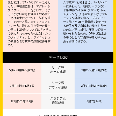
阪と相対して1－1のドローに終わ
ムで東京Vと相まみえ、1－1のドロ
った。城福浩監督は「アグレッシ
ーに終わった。地域リーグラウン
ブにプレッシャーをかけて、うま
ド第18節の清水戦（〇2－1）から
くいかない時も粘り強く対応する
スタメンを6人も変更するなどフレ
ことは前半だけでなく、試合を通
ッシュな陣容で臨み、プロデビュ
じてやれたと思います」とコメン
ーを飾ったMF吉原優輝を始めとす
ト。一方、流れを引き寄せた後半
る若手が及第点以上の働きを見せ
のラスト20分については「あそこ
たのはプラス材料。序盤に劣勢を
で決めきれなかったのは我々の今
強いられたものの、DF中谷進之介
のクオリティ」と、フィニッシュ
を中心とした守備陣が踏ん張った
の精度を含む攻撃の課題改善を求
点も評価に値する。
めた。
データ比較
リーグ戦
5勝2PK勝0PK敗2敗
3勝2PK勝1PK敗3敗
ホーム成績
リーグ戦
2勝1PK勝1PK敗5敗
2勝3PK勝2PK敗2敗
アウェイ成績
スタジアム
179勝101分142敗
8勝7分14敗
通算成績