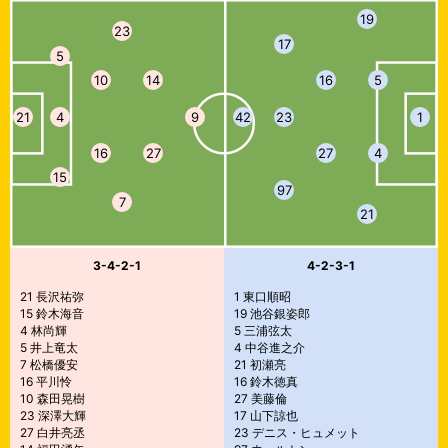
19
23
17
5
10
14
16
5
21
4
9
42
23
1
16
27
27
4
15
97
7
21
3-4-2-1
4-2-3-1
21 長沢祐弥
1 東口順昭
15 鈴木海音
19 池谷銀姿郎
4 林尚輝
5 三浦弦太
5 井上竜太
4 中谷進之介
7 松橋優安
21 初瀬亮
16 平川怜
16 鈴木徳真
10 森田晃樹
27 美藤倫
23 深澤大輝
17 山下諒也
27 白井亮丞
23 デニス・ヒュメット