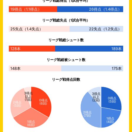
リーグ戦総得点（1試合平均）
19
得点
（
1.1
得点）
26
得点
（
1.4
得点）
リーグ戦総失点（1試合平均）
25
失点
（
1.4
失点）
22
失点
（
1.2
失点）
リーグ戦総シュート数
128本
189本
リーグ戦総被シュート数
148本
175本
リーグ戦得点回数
3得点
3得点
以上
以上
0得点
(1回)
0得点
(2回)
(5回)
2得点
(6回)
(5回)
2得点
(7回)
1得点
(4回)
1得点
(6回)