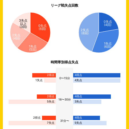
false
リーグ戦失点回数
3失点
0失点
以上
(4回)
0失点
(3回)
(6回)
2失点
(8回)
2失点
(4回)
1失点
1失点
(6回)
(5回)
時間帯別得点失点
2得点
4得点
0〜15分
1失点
4失点
2得点
4得点
16〜30分
5失点
3失点
2得点
4得点
31分〜
7失点
5失点