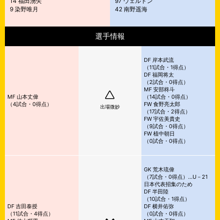
14 福田湧矢
97 ウェルトン
9 染野唯月
42 南野遥海
選手情報
DF 岸本武流
（
11試合・1得点）
DF 福岡将太
（
2試合・0得点）
MF 安部柊斗
MF 山本丈偉
（
14試合・0得点）
（
4試合・0得点）
FW 食野亮太郎
出場微妙
（
17試合・2得点）
FW 宇佐美貴史
（
9試合・0得点）
FW 植中朝日
（
0試合・0得点）
GK 荒木琉偉
（
7試合・0得点）…U－21
日本代表招集のため
DF 半田陸
（
10試合・1得点）
DF 吉田泰授
DF 横井佑弥
（
11試合・4得点）
（
0試合・0得点）