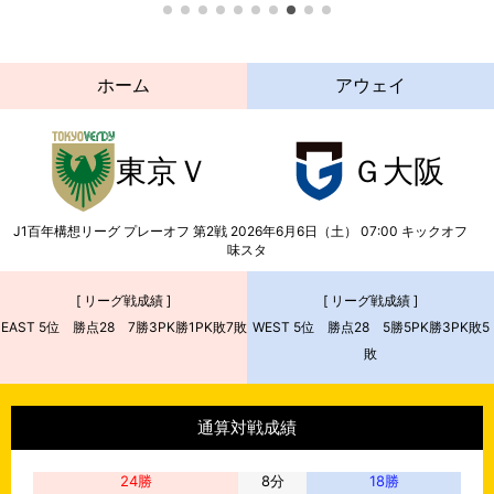
ホーム
アウェイ
東京Ｖ
Ｇ大阪
J1百年構想リーグ プレーオフ 第2戦
2026年6月6日（土） 07:00
キックオフ
味スタ
[ リーグ戦成績 ]
[ リーグ戦成績 ]
EAST 5位 勝点28 7勝3PK勝1PK敗7敗
WEST 5位 勝点28 5勝5PK勝3PK敗5
敗
通算対戦成績
24
勝
8
分
18
勝