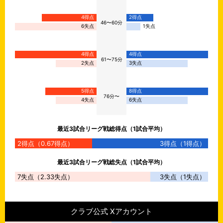
4得点
2得点
46〜60分
6失点
1失点
4得点
4得点
61〜75分
2失点
3失点
5得点
8得点
76分〜
4失点
6失点
最近
3
試合リーグ戦総得点（1試合平均）
2
得点（
0.67
得点）
3
得点（
1
得点）
最近
3
試合リーグ戦総失点（1試合平均）
7
失点（
2.33
失点）
3
失点（
1
失点）
クラブ公式 Xアカウント