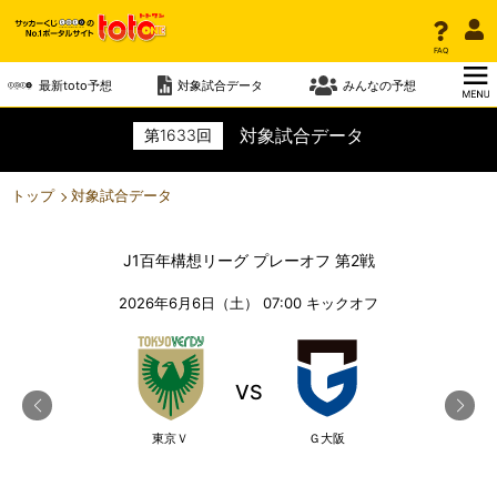
FAQ
最新toto予想
対象試合データ
みんなの予想
対象試合データ
第
1633
回
トップ
対象試合データ
J1百年構想リーグ プレーオフ 第2戦
2026年6月6日（土） 07:00
キックオフ
VS
東京Ｖ
Ｇ大阪