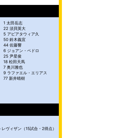
1 太田岳志
22 須貝英大
5 アピアタウィア久
50 鈴木義宜
44 佐藤響
6 ジョアン・ペドロ
25 尹星俊
18 松田天馬
7 奥川雅也
9 ラファエル・エリアス
77 新井晴樹
トレヴィザン（15試合・2得点）