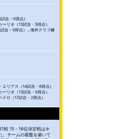
6試合・0得点）
ゥーリオ（13試合・5得点）
1試合・0得点）…海外クラブ練
・エリアス（14試合・6得点）
ゥーリオ（13試合・5得点）
ペドロ（17試合・2得点）
1戦 15－16位決定戦はホ
た。チームの基盤を築いて