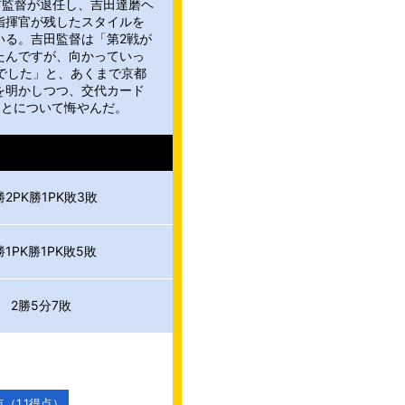
前監督が退任し、吉田達磨ヘ
指揮官が残したスタイルを
いる。吉田監督は「第2戦が
たんですが、向かっていっ
でした」と、あくまで京都
を明かしつつ、交代カード
ことについて悔やんだ。
勝2PK勝1PK敗3敗
勝1PK勝1PK敗5敗
2勝5分7敗
点
（
1.1
得点）