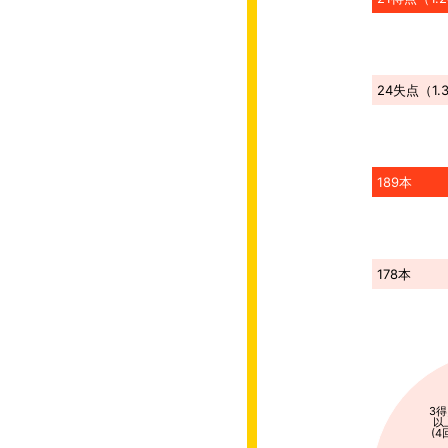
24
失点
（
1.
189本
178本
3
以
(4