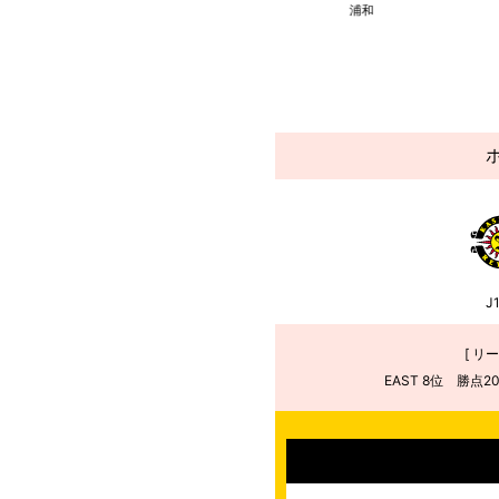
FC東京
Ｃ大阪
浦和
J
[ リ
EAST 8位 勝点2