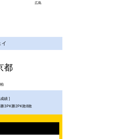
広島
町田
名古屋
ェイ
京都
柏
成績 ]
5勝3PK勝2PK敗8敗