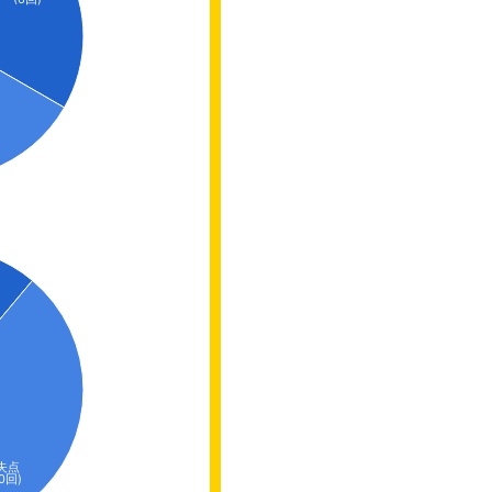
失点
10回)