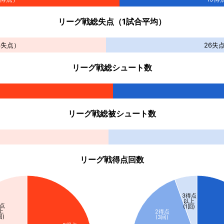
リーグ戦総失点（1試合平均）
3
失点）
26
失
リーグ戦総シュート数
リーグ戦総被シュート数
リーグ戦得点回数
3得点
以上
得点
(1回)
上
2得点
回)
(3回)