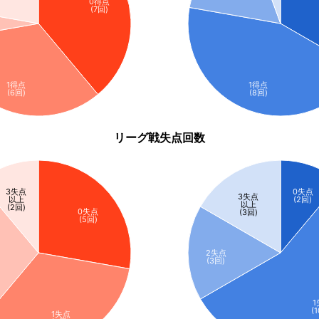
0得点
(7回)
1得点
1得点
(6回)
(8回)
リーグ戦失点回数
3失点
0失点
3失点
以上
(2回)
以上
(2回)
0失点
(3回)
(5回)
2失点
(3回)
1
(
1失点