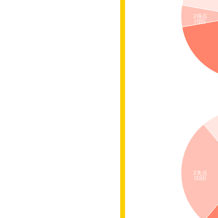
2得点
(1回)
2失点
(5回)