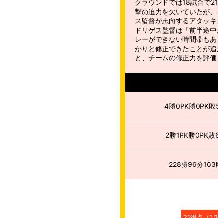
グラウンドでは18試合で21
撃の迫力を欠いていたが、
ス監督が志向するアタッキ
ドリゲス監督は「前半途中
レーができない時間帯もあ
かりと修正できたことが追
と、チームの修正力を評価
4勝0PK勝0PK敗
2勝1PK勝0PK敗
228勝96分163
21
得点
（
1.2