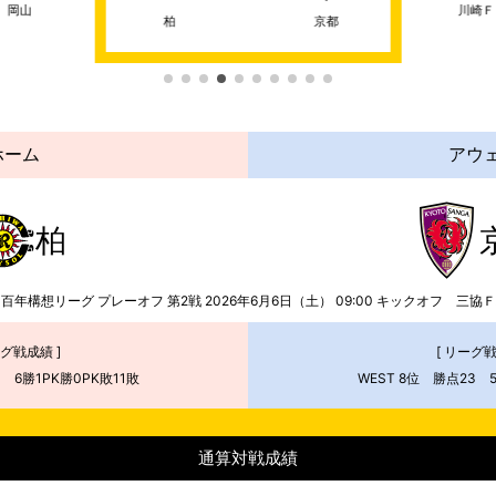
岡山
川崎Ｆ
柏
京都
ホーム
アウ
柏
1百年構想リーグ プレーオフ 第2戦
2026年6月6日（土） 09:00
キックオフ
三協Ｆ
ーグ戦成績 ]
[ リーグ戦
0 6勝1PK勝0PK敗11敗
WEST 8位 勝点23 
通算対戦成績