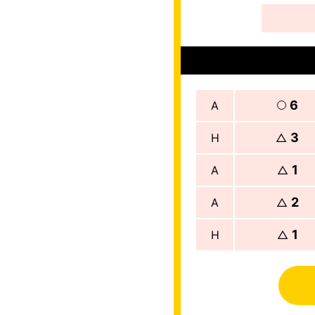
6
A
3
H
△
1
A
△
2
A
△
1
H
△