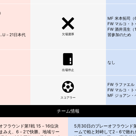
）
MF 米本拓司（
FW マルコ・ト
FW 酒井滉生（
欠場濃厚
…U－21日本代
習参加のため
なし
出場停止
）
FW ラファエル
）
FW マルコ・ト
）
MF ジョアン・
スコアラー
チーム情報
フラウンド第1戦 15－16位決
5月30日のプレーオフラウンド第
まみえ、6－2で快勝。地域リー
ームで柏と対峙して2－6で敗れ