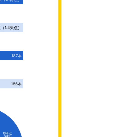
点
（
1.4
失点）
187本
186本
0得点
(6回)