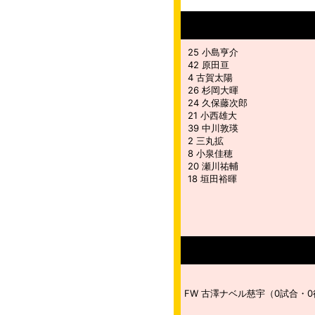
25 小島亨介
42 原田亘
4 古賀太陽
26 杉岡大暉
24 久保藤次郎
21 小西雄大
39 中川敦瑛
2 三丸拡
8 小泉佳穂
20 瀬川祐輔
18 垣田裕暉
FW 古澤ナベル慈宇（0試合・