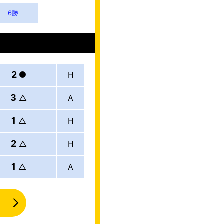
6
勝
2
H
3
△
A
1
△
H
2
△
H
1
△
A