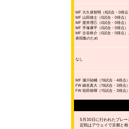
MF 大久保智明（6試合・0得点
MF 山田雄士（0試合・0得点）
MF 渡井理己（0試合・0得点）
MF 手塚康平（0試合・0得点）
MF 古谷柊介（0試合・0得点）
表招集のため
なし
MF 瀬川祐輔（19試合・4得点
FW 細谷真大（19試合・3得点
FW 垣田裕暉（15試合・3得点
5月30日に行われたプレーオ
定戦はアウェイで京都と相