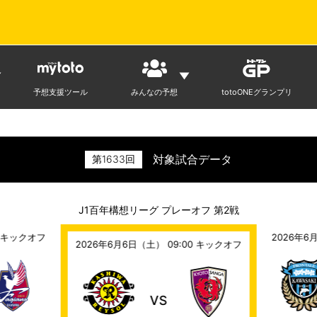
予想支援ツール
みんなの予想
totoONEグランプリ
対象試合データ
第
1633
回
J1百年構想リーグ プレーオフ 第2戦
キックオフ
2026年6月
2026年6月6日（土） 09:00
キックオフ
VS