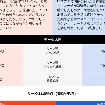
得点（1試合平均1.16得点）と攻
昨季のJ1で3位に導いた曺貴裁
ここにきてリカルド・ロドリゲ
ッドコーチが新監督に就任。前
ングサッカーが花開いた。R・ロ
継承したものの、大敗を喫して
から自分たちの思いどおりのプ
あるので大量失点は避けたかっ
りましたが、ピッチの中でしっ
た結果が前半のスコア（1－3）
加点につながったと思います」
らしいサッカーを追求したこと
している。
を切り終わった後に3失点した
データ比較
リーグ戦
5敗
3
ホーム成績
リーグ戦
6敗
2
アウェイ成績
スタジアム
敗
通算成績
リーグ戦総得点（1試合平均）
得点）
19
得