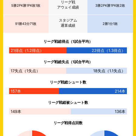
リーグ戦
5勝2PK勝1PK敗1敗
3勝2PK勝1PK敗2敗
アウェイ成績
スタジアム
91勝43分71敗
2勝1分1敗
通算成績
リーグ戦総得点（1試合平均）
21
得点
（
1.2
得点）
22
得点
（
1.3
得点）
リーグ戦総失点（1試合平均）
17
失点
（
1
失点）
18
失点
（
1.1
失点）
リーグ戦総シュート数
157本
214本
リーグ戦総被シュート数
149本
136本
リーグ戦得点回数