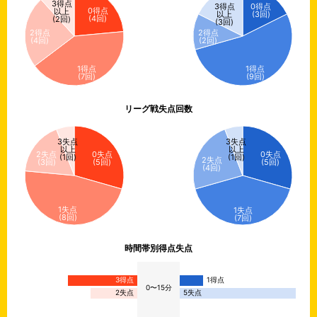
3得点
3得点
0得点
0得点
以上
以上
(3回)
(4回)
(2回)
(3回)
2得点
2得点
(4回)
(2回)
1得点
1得点
(7回)
(9回)
リーグ戦失点回数
3失点
3失点
以上
以上
2失点
0失点
0失点
(1回)
(1回)
2失点
(3回)
(5回)
(5回)
(4回)
1失点
1失点
(8回)
(7回)
時間帯別得点失点
3得点
1得点
0〜15分
2失点
5失点