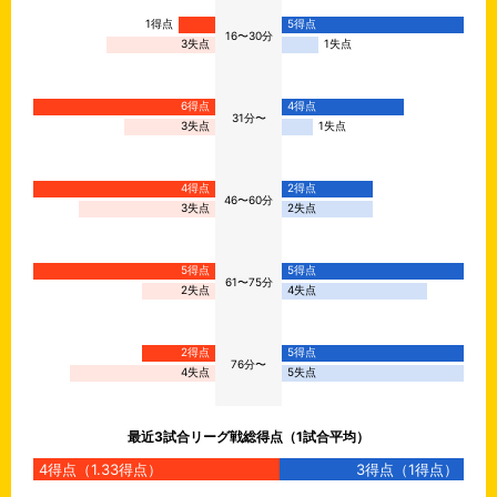
1得点
5得点
16〜30分
3失点
1失点
6得点
4得点
31分〜
3失点
1失点
4得点
2得点
46〜60分
3失点
2失点
5得点
5得点
61〜75分
2失点
4失点
2得点
5得点
76分〜
4失点
5失点
最近
3
試合リーグ戦総得点（1試合平均）
4
得点（
1.33
得点）
3
得点（
1
得点）