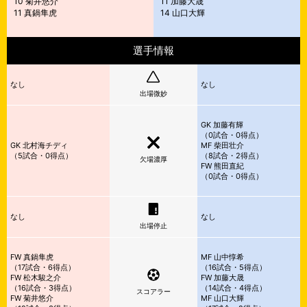
10 菊井悠介
11 加藤大晟
11 真鍋隼虎
14 山口大輝
選手情報
なし
なし
出場微妙
GK 加藤有輝
（
0試合・0得点）
GK 北村海チディ
MF 柴田壮介
（
5試合・0得点）
（
8試合・2得点）
欠場濃厚
FW 熊田直紀
（
0試合・0得点）
なし
なし
出場停止
FW 真鍋隼虎
MF 山中惇希
（
17試合・6得点）
（
16試合・5得点）
FW 松木駿之介
FW 加藤大晟
（
16試合・3得点）
（
14試合・4得点）
スコアラー
FW 菊井悠介
MF 山口大輝