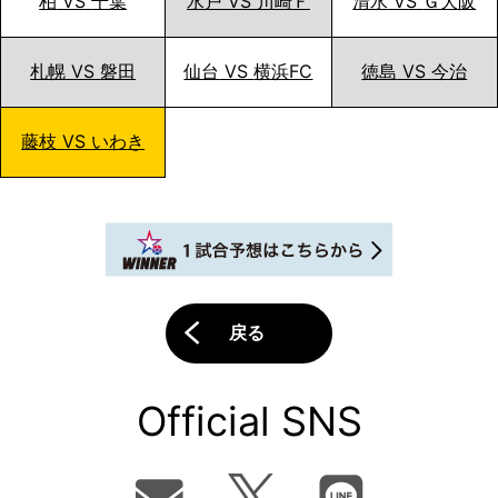
柏
VS
千葉
水戸
VS
川崎Ｆ
清水
VS
Ｇ大阪
札幌
VS
磐田
仙台
VS
横浜FC
徳島
VS
今治
藤枝
VS
いわき
戻る
Official SNS