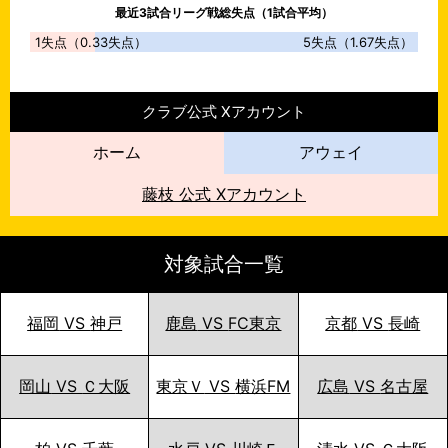
最近
3
試合リーグ戦総失点（1試合平均）
1
失点（
0.33
失点）
5
失点（
1.67
失点）
クラブ公式 Xアカウント
ホーム
アウェイ
藤枝
公式 Xアカウント
対象試合一覧
福岡
VS
神戸
鹿島
VS
FC東京
京都
VS
長崎
岡山
VS
Ｃ大阪
東京Ｖ
VS
横浜FM
広島
VS
名古屋