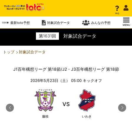
FAQ
最新toto予想
対象試合データ
みんなの予想
対象試合データ
第
1631
回
トップ
対象試合データ
J1百年構想リーグ 第18節/J2・J3百年構想リーグ 第18節
2026年5月23日（土） 05:00
キックオフ
VS
藤枝
いわき