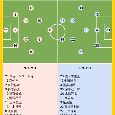
13
30
3
15
14
10
11
10
21
2
11
3
4
23
17
8
14
22
16
35
19
27
3-4-2-1
3-3-2-2
21 ジョーンズ・レイ
23 佐々木雅士
16 森侑里
15 中野陽斗
2 永野修都
4 堂鼻起暉
3 鈴木翔太
35 深港壮一郎
19 近藤優成
30 木吹翔太
17 岡澤昂星
10 西谷亮
14 三木仁太
3 遠藤凌
13 中村優斗
22 高橋勇利也
8 浅倉廉
27 山中惇希