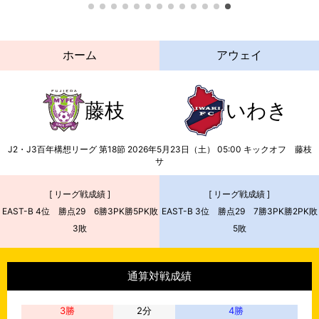
ホーム
アウェイ
藤枝
いわき
J2・J3百年構想リーグ 第18節
2026年5月23日（土） 05:00
キックオフ
藤枝
サ
[ リーグ戦成績 ]
[ リーグ戦成績 ]
EAST-B 4位 勝点29 6勝3PK勝5PK敗
EAST-B 3位 勝点29 7勝3PK勝2PK敗
3敗
5敗
通算対戦成績
3
勝
2
分
4
勝