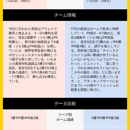
（
12試合・3得点）
（
17試合・2得点）
チーム情報
16日に行われた前節はアウェイで
17日の前節はホームで松本と対峙
磐田と相まみえ、3－0の勝利を収
して1－1、PK戦3－4で敗れた。現
めた。現在2連勝中（うち1勝はPK
在3連敗中（うち1敗はPK戦負
戦勝ち）。第15節の福島戦まで4連
け）。直近5試合で1勝のみ（1PK勝
敗（うち3敗はPK戦負け）を喫し
1PK敗3敗）と、調子を落としてい
ていたが、槙野智章監督が掲げる
る。田村雄三監督は「チャンスク
ポゼッションスタイルを継続しつ
リエイトは高い数値が出ているん
つ調子を取り戻している。いわき
じゃないかなというようなゲーム
との通算対戦成績は3勝2分4敗と
だった」とコメント。「逆に言う
拮抗。直近5試合でも2勝1分2敗と
と、それを決めきれていないから
互角の成績だ。3月の第4節では2
こそ今の順位（3位）だと思います
－1で勝利して、勝ち点3を獲得し
し、この試合展開だと思っていま
ている。
す」と、アタッキングサードにお
けるプレーの質やフィニッシュの
精度を課題に挙げた。
データ比較
リーグ戦
1勝1PK勝4PK敗2敗
4勝1PK勝1PK敗3敗
ホーム成績