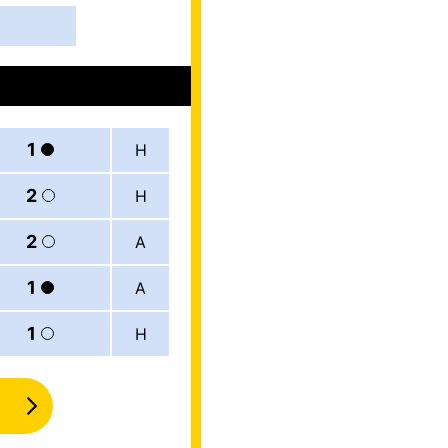
1
H
2
H
2
A
1
A
1
H