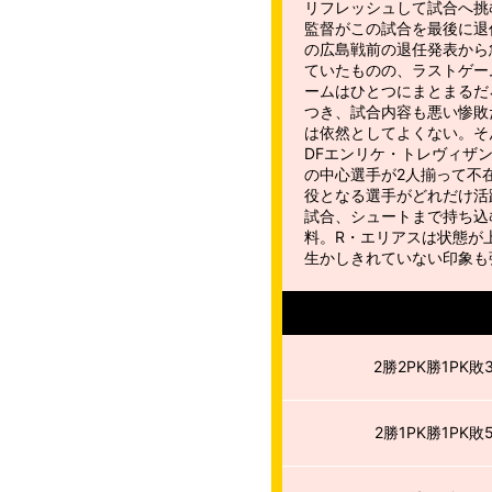
リフレッシュして試合へ挑
監督がこの試合を最後に退
の広島戦前の退任発表から
ていたものの、ラストゲー
ームはひとつにまとまるだろ
つき、試合内容も悪い惨敗
は依然としてよくない。そ
DFエンリケ・トレヴィザ
の中心選手が2人揃って不
役となる選手がどれだけ活
試合、シュートまで持ち込
料。R・エリアスは状態が
生かしきれていない印象も強
2勝2PK勝1PK敗
2勝1PK勝1PK敗