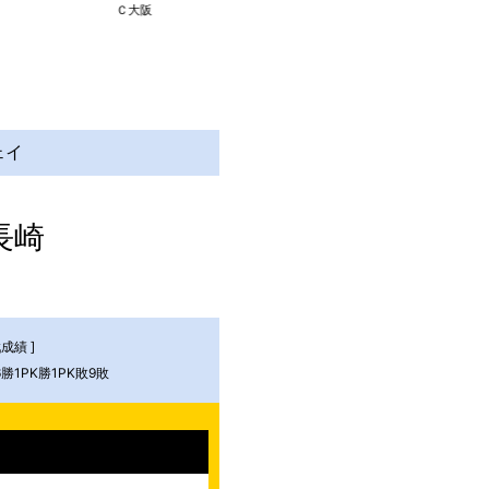
Ｃ大阪
東京Ｖ
横浜FM
ェイ
長崎
成績 ]
6勝1PK勝1PK敗9敗