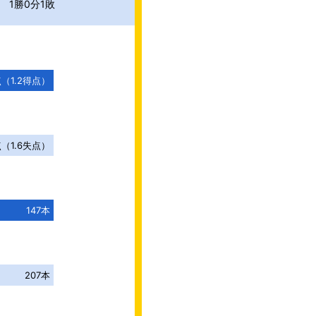
1勝0分1敗
点
（
1.2
得点）
点
（
1.6
失点）
147本
207本