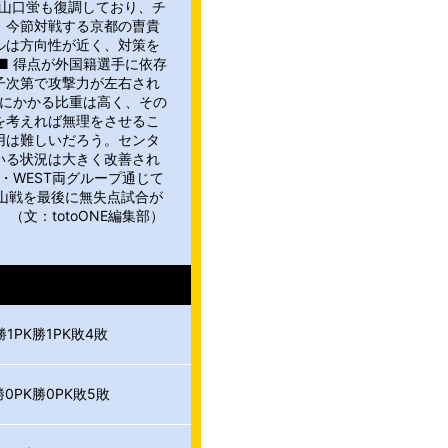
F山口蛍も復調しており、チ
。今節対戦する京都の曺貴
ルは方向性が近く、対策を
■ 得点が外国籍選手に依存
子次第で攻撃力が左右され
ナにかかる比重は高く、その
を考えれば無理をさせるこ
用は難しいだろう。センタ
いる状況は大きく改善され
・WEST両グループ通じて
山戦を最後に無失点試合が
（文：totoONE編集部）
勝1PK勝1PK敗4敗
勝0PK勝0PK敗5敗