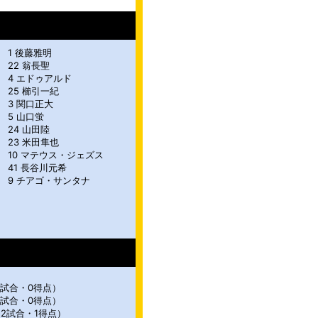
1 後藤雅明
22 翁長聖
4 エドゥアルド
25 櫛引一紀
3 関口正大
5 山口蛍
24 山田陸
23 米田隼也
10 マテウス・ジェズス
41 長谷川元希
9 チアゴ・サンタナ
8試合・0得点）
6試合・0得点）
12試合・1得点）