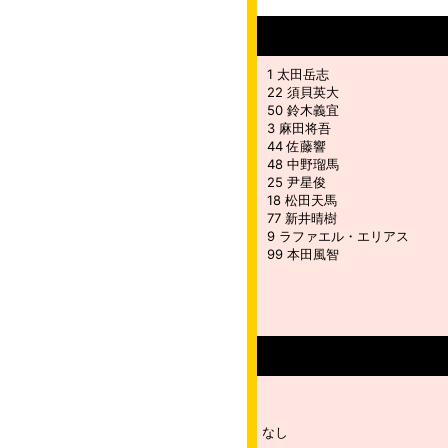
1 太田岳志
22 須貝英大
50 鈴木義宜
3 麻田将吾
44 佐藤響
48 中野瑠馬
25 尹星俊
18 松田天馬
77 新井晴樹
9 ラファエル・エリアス
99 本田風智
なし