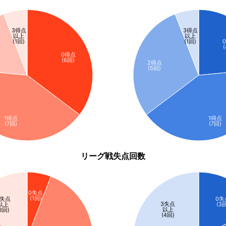
3得点
3得点
以上
以上
(1回)
(1回)
0得点
(6回)
2得点
(5回)
1得点
1得点
(7回)
(7回)
リーグ戦失点回数
0失点
(1回)
3失点
0失
3失点
以上
(3
以上
3回)
(4回)