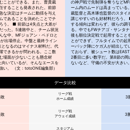
むことができる。また、曺貴裁
の神戸戦で先制弾を奪うなどM
任することも発表された。前節
ーム内のムードは高まっている
急な決定はチームに動揺を与え
裁監督と高木琢也監督のスタイ
ムであることを決めたことでチ
講じやすいのも好材料だろう。 
う。 ■ 前節は4失点と大差が
する傾向は変わらず、彼らの調
だった。5連敗中と、チーム状況
る。中でもFWチアゴ・サンタ
んな中、MFジョアン・ペドロと
後も順位決定戦で起用すること
ンが出場停止。中盤と最終ライン
とができず、フルタイムでの起
在となるのはマイナス材料だ。代
ーバック陣にケガ人が続出して
躍できるかが問われる。ここ数
ておらず、被シュート数はEAST
む場面が少ないことも懸念材
2番目に多い数字だ。第8節の岡
上向いているが、そんなエースを
ないなど、守備の不安が大きい。 
い。 （文：totoONE編集部）
データ比較
リーグ戦
3敗
3
ホーム成績
リーグ戦
5敗
3
アウェイ成績
スタジアム