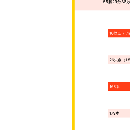
55勝29分38
18
得点
（
1.1
26
失点
（
1.
168本
179本