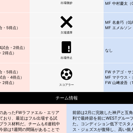
出場微妙
MF 中村慶太（
MF 名倉巧（0
合・5得点）
MF エメルソン
欠場濃厚
4試合・2得点）
なし
・2得点）
出場停止
合・5得点）
FW チアゴ・サ
試合・4得点）
MF マテウス・
・2得点）
FW 山﨑凌吾（
スコアラー
チーム情報
のあったFWラファエル・エリア
前節は2月に完敗した神戸と互角
ており、最近はフル出場する試
利で最終節を前にWESTグルー
プラス材料だ。チームも6連戦中
た。コンディション低下でスタ
今節は1週間の間隔があることで
ス・ジェズスが復帰し、高い個