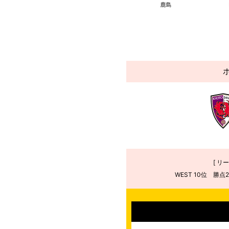
福岡
神戸
鹿島
[ リ
WEST 10位 勝点