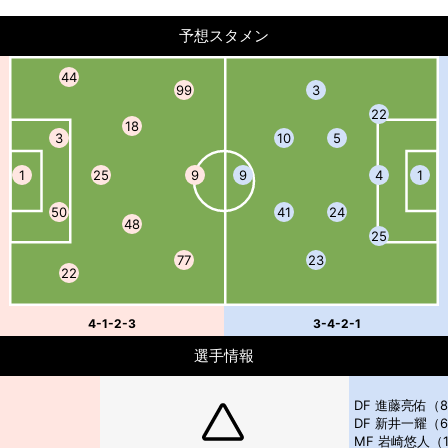
予想スタメン
44
99
3
22
18
3
10
5
1
25
9
9
4
1
50
41
24
48
25
77
23
22
4-1-2-3
3-4-2-1
選手情報
DF 進藤亮佑（
DF 新井一耀（
MF 岩崎悠人（