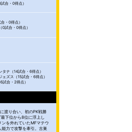
0試合・0得点）
試合・0得点）
（0試合・0得点）
ンタナ（14試合・6得点）
ジェズス（15試合・6得点）
16試合・2得点）
に渡り合い、初のPK戦勝
プ最下位から8位に浮上し
メンを外れていたMFマテウ
人能力で攻撃を牽引。古巣