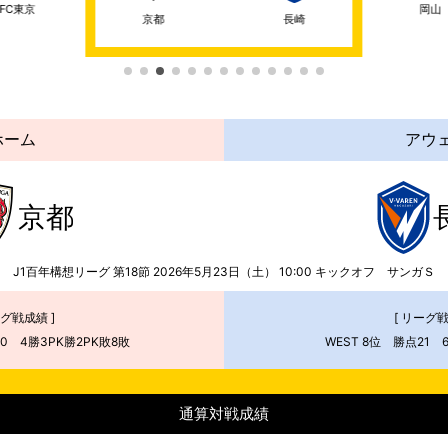
FC東京
岡山
京都
長崎
ホーム
アウ
京都
J1百年構想リーグ 第18節
2026年5月23日（土） 10:00
キックオフ
サンガＳ
ーグ戦成績 ]
[ リーグ戦
20 4勝3PK勝2PK敗8敗
WEST 8位 勝点21 
通算対戦成績