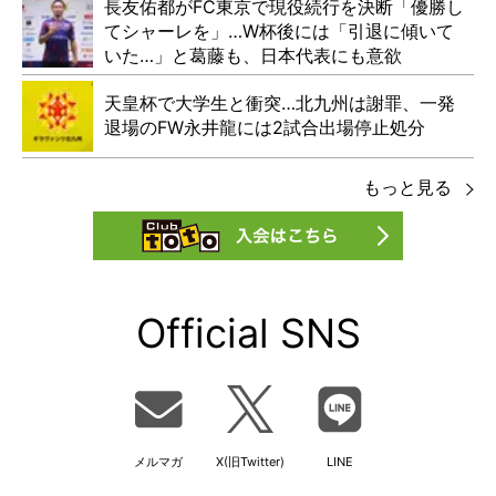
長友佑都がFC東京で現役続行を決断「優勝し
てシャーレを」…W杯後には「引退に傾いて
いた…」と葛藤も、日本代表にも意欲
天皇杯で大学生と衝突…北九州は謝罪、一発
退場のFW永井龍には2試合出場停止処分
もっと見る
Official SNS
メルマガ
X(旧Twitter)
LINE