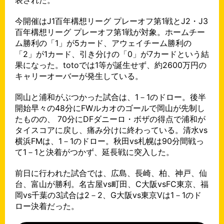
今開催はJ1百年構想リーグ プレーオフ第1戦とJ2・J3
百年構想リーグ プレーオフ第1戦が対象。ホームチー
ム勝利の「1」が5カード、アウェイチーム勝利の
「2」が1カード、引き分けの「0」が7カードという結
果になった。totoでは1等が誕生せず、約2600万円の
キャリーオーバーが発生している。
岡山と浦和がぶつかった試合は、1－1のドロー。後半
開始早々の48分にFWルカオのゴールで岡山が先制し
たものの、 70分にDFダニーロ・ボザの得点で浦和が
タイスコアに戻し、痛み分けに終わっている。清水vs
横浜FMは、1－1のドロー。秋田vs札幌は90分間戦っ
て1－1と決着がつかず、延長戦に突入した。
前日に行われた試合では、広島、長崎、柏、神戸、仙
台、富山が勝利。名古屋vs町田、C大阪vsFC東京、福
岡vs千葉の3試合は2－2、G大阪vs東京Vは1－1のド
ロー決着だった。