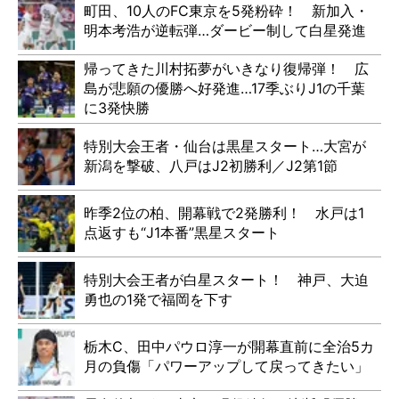
町田、10人のFC東京を5発粉砕！ 新加入・
明本考浩が逆転弾…ダービー制して白星発進
帰ってきた川村拓夢がいきなり復帰弾！ 広
島が悲願の優勝へ好発進…17季ぶりJ1の千葉
に3発快勝
特別大会王者・仙台は黒星スタート…大宮が
新潟を撃破、八戸はJ2初勝利／J2第1節
昨季2位の柏、開幕戦で2発勝利！ 水戸は1
点返すも“J1本番”黒星スタート
特別大会王者が白星スタート！ 神戸、大迫
勇也の1発で福岡を下す
栃木C、田中パウロ淳一が開幕直前に全治5カ
月の負傷「パワーアップして戻ってきたい」