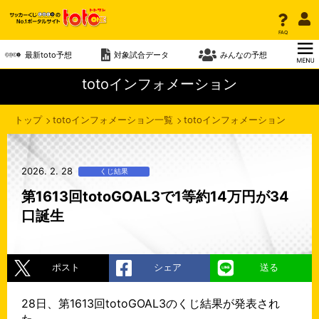
FAQ
最新toto予想
対象試合データ
みんなの予想
totoインフォメーション
トップ
totoインフォメーション一覧
totoインフォメーション
2026. 2. 28
くじ結果
第1613回totoGOAL3で1等約14万円が34
口誕生
ポスト
シェア
送る
28日、第1613回totoGOAL3のくじ結果が発表され
た。