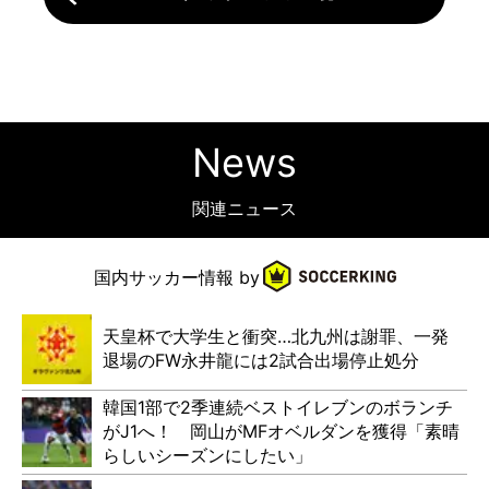
News
関連ニュース
国内
サッカー情報 by
天皇杯で大学生と衝突…北九州は謝罪、一発
退場のFW永井龍には2試合出場停止処分
韓国1部で2季連続ベストイレブンのボランチ
がJ1へ！ 岡山がMFオベルダンを獲得「素晴
らしいシーズンにしたい」