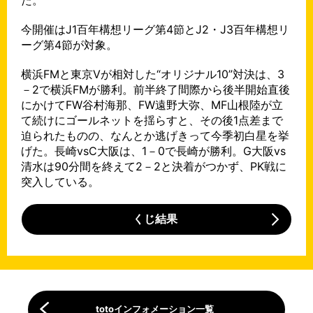
今開催はJ1百年構想リーグ第4節とJ2・J3百年構想リ
ーグ第4節が対象。
横浜FMと東京Vが相対した“オリジナル10”対決は、3
－2で横浜FMが勝利。前半終了間際から後半開始直後
にかけてFW谷村海那、FW遠野大弥、MF山根陸が立
て続けにゴールネットを揺らすと、その後1点差まで
迫られたものの、なんとか逃げきって今季初白星を挙
げた。長崎vsC大阪は、1－0で長崎が勝利。G大阪vs
清水は90分間を終えて2－2と決着がつかず、PK戦に
突入している。
くじ結果
totoインフォメーション一覧