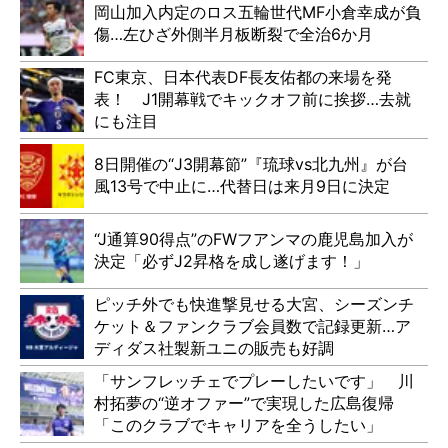
岡山加入内定のロス五輪世代MF小倉幸成が負
傷…左ひざ外側半月板断裂で全治6か月
FC東京、日本代表DF長友佑都の来場を発
表！ J1開幕戦でキックオフ前に挨拶…去就
にも注目
8日開催の“J3開幕節”『琉球vs北九州』が台
風13号で中止に…代替日は来月9日に決定
“J通算90得点”のFWフアンマの鹿児島加入が
決定「必ずJ2昇格を成し遂げます！」
ピッチ外でも快進撃見せる大宮、シーズンチ
ケット＆ファンクラブ会員数で記録更新…ア
ディダス社製新ユニの販売も好調
「サンフレッチェでプレーしたいです」 川
村拓夢の“逆オファー”で実現した広島復帰
「このクラブでキャリアを全うしたい」