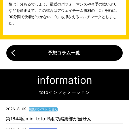
性は十分あるでしょう。最近のパフォーマンスや今季の戦いぶり
などを踏まえて、この試合はアウェイチーム勝利の「2」を軸に、
90分間で決着がつかない「0」も押さえるマルチマークとしまし
た。
予想コラム一覧
information
totoインフォメーション
2026. 8. 09
編集部(ゲスト)当せん
第1644回mini toto-B組で編集部が当せん