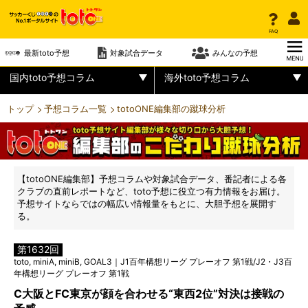
FAQ
最新toto予想
対象試合データ
みんなの予想
国内toto予想コラム
海外toto予想コラム
トップ
予想コラム一覧
totoONE編集部の蹴球分析
【
totoONE編集部
】
予想コラムや対象試合データ、番記者による各
クラブの直前レポートなど、toto予想に役立つ有力情報をお届け。
予想サイトならではの幅広い情報量をもとに、大胆予想を展開す
る。
第
1632
回
toto, miniA, miniB, GOAL3
｜
J1百年構想リーグ プレーオフ 第1戦/J2・J3百
年構想リーグ プレーオフ 第1戦
C大阪とFC東京が顔を合わせる“東西2位”対決は接戦の