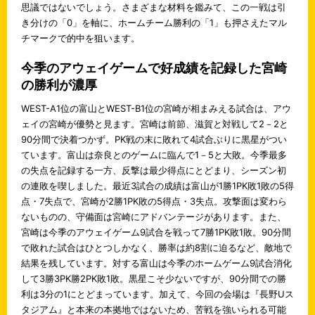
思議ではないでしょう。さまざまな材料を鑑みて、この一戦は引
き分けの「0」を軸に、ホームチーム勝利の「1」も押さえたマル
チマークで的中を狙います。
今季のアウェイゲームで好成績を記録した宮崎
の勝利が濃厚
WEST-A1位の富山とWEST-B1位の宮崎が相まみえる試合は、アウ
ェイの宮崎が優勢と見ます。宮崎は前節、滋賀と対戦して2－2と
90分間で決着つかず。PK戦の末に敗れて4試合ぶりに黒星がつい
ています。富山は奈良とのゲームに臨んで1－5と大敗。今季最多
の失点を記録する一方、反撃は最少得点にとどまり、シーズン初
の連敗を喫しました。最近3試合の成績は富山が1勝1PK敗1敗の5得
点・7失点で、宮崎が2勝1PK敗の5得点・3失点。攻撃面は変わら
ないものの、守備面は宮崎にアドバンテージがあります。また、
宮崎は今季のアウェイゲーム9試合を戦って7勝1PK敗1敗。90分間
で敗れた試合はひとつしかなく、勝率は約8割に迫るなど、敵地で
結果を残しています。対する富山は今季のホームゲーム9試合消化
して3勝3PK勝2PK敗1敗。黒星こそ少ないですが、90分間での勝
利は3分の1にとどまっています。加えて、今回の会場は『長野Uス
タジアム』と本来の本拠地ではないため、苦戦を強いられる可能