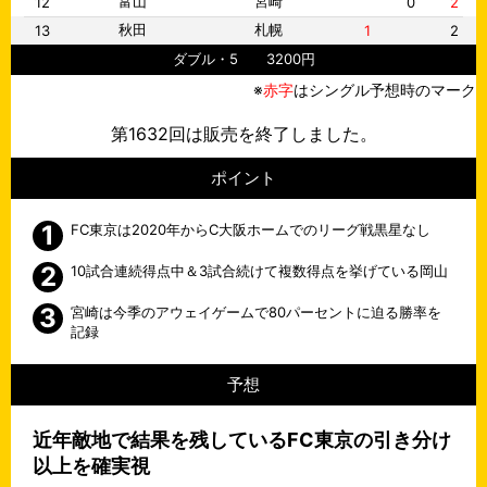
富山
宮崎
12
0
2
秋田
札幌
13
1
2
ダブル・5
3200
円
※
赤字
はシングル予想時のマーク
第
1632
回は販売を終了しました。
ポイント
1
FC東京は2020年からC大阪ホームでのリーグ戦黒星なし
2
10試合連続得点中＆3試合続けて複数得点を挙げている岡山
3
宮崎は今季のアウェイゲームで80パーセントに迫る勝率を
記録
予想
近年敵地で結果を残しているFC東京の引き分け
以上を確実視