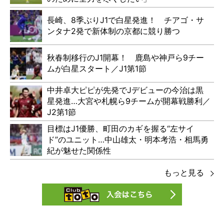
長崎、8季ぶりJ1で白星発進！ チアゴ・サ
ンタナ2発で新体制の京都に競り勝つ
秋春制移行のJ1開幕！ 鹿島や神戸ら9チー
ムが白星スタート／J1第1節
中井卓大ピピが先発でJデビューの今治は黒
星発進…大宮や札幌ら9チームが開幕戦勝利／
J2第1節
目標はJ1優勝、町田のカギを握る“左サイ
ド”のユニット…中山雄太・明本考浩・相馬勇
紀が魅せた関係性
もっと見る