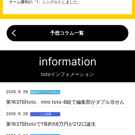
チーム勝利の「1」シングルとしました。
予想コラム一覧
information
totoインフォメーション
2026. 6. 28
編集部(ゲスト)当せん
第1637回toto、mini toto-B組で編集部がダブル当せん
2026. 6. 28
くじ結果
第1637回totoで1等約58万円が212口誕生