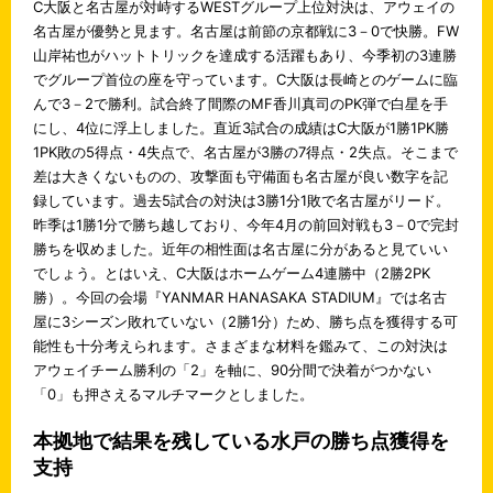
C大阪と名古屋が対峙するWESTグループ上位対決は、アウェイの
名古屋が優勢と見ます。名古屋は前節の京都戦に3－0で快勝。FW
山岸祐也がハットトリックを達成する活躍もあり、今季初の3連勝
でグループ首位の座を守っています。C大阪は長崎とのゲームに臨
んで3－2で勝利。試合終了間際のMF香川真司のPK弾で白星を手
にし、4位に浮上しました。直近3試合の成績はC大阪が1勝1PK勝
1PK敗の5得点・4失点で、名古屋が3勝の7得点・2失点。そこまで
差は大きくないものの、攻撃面も守備面も名古屋が良い数字を記
録しています。過去5試合の対決は3勝1分1敗で名古屋がリード。
昨季は1勝1分で勝ち越しており、今年4月の前回対戦も3－0で完封
勝ちを収めました。近年の相性面は名古屋に分があると見ていい
でしょう。とはいえ、C大阪はホームゲーム4連勝中（2勝2PK
勝）。今回の会場『YANMAR HANASAKA STADIUM』では名古
屋に3シーズン敗れていない（2勝1分）ため、勝ち点を獲得する可
能性も十分考えられます。さまざまな材料を鑑みて、この対決は
アウェイチーム勝利の「2」を軸に、90分間で決着がつかない
「0」も押さえるマルチマークとしました。
本拠地で結果を残している水戸の勝ち点獲得を
支持