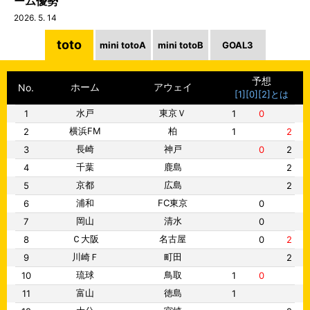
ーム優勢
2026. 5. 14
toto
mini totoA
mini totoB
GOAL3
予想
ホーム
アウェイ
No.
[1][0][2]とは
水戸
東京Ｖ
1
1
0
横浜FM
柏
2
1
2
長崎
神戸
3
0
2
千葉
鹿島
4
2
京都
広島
5
2
浦和
FC東京
6
0
岡山
清水
7
0
Ｃ大阪
名古屋
8
0
2
川崎Ｆ
町田
9
2
琉球
鳥取
10
1
0
富山
徳島
11
1