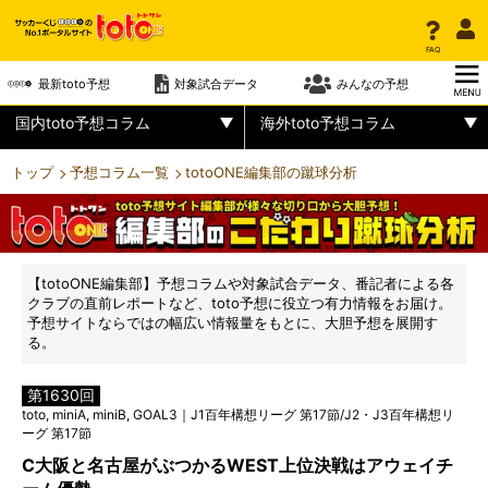
FAQ
最新toto予想
対象試合データ
みんなの予想
国内toto予想コラム
海外toto予想コラム
トップ
予想コラム一覧
totoONE編集部の蹴球分析
【
totoONE編集部
】
予想コラムや対象試合データ、番記者による各
クラブの直前レポートなど、toto予想に役立つ有力情報をお届け。
予想サイトならではの幅広い情報量をもとに、大胆予想を展開す
る。
第
1630
回
toto, miniA, miniB, GOAL3
｜
J1百年構想リーグ 第17節/J2・J3百年構想リ
ーグ 第17節
C大阪と名古屋がぶつかるWEST上位決戦はアウェイチ